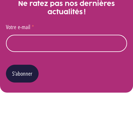
Ne ratez pas nos dernières
actualités !
Votre e-mail
*
S’abonner
Vous pouvez changer d’avis à tout moment en cliquant sur le lien « Se désinscrire » situé
dans le pied de page de tout e-mail que vous recevrez de notre part. Pour plus de détails
quant à l’utilisation, la protection et le stockage de ces données, veuillez consulter notre
Politique Vie privée
.