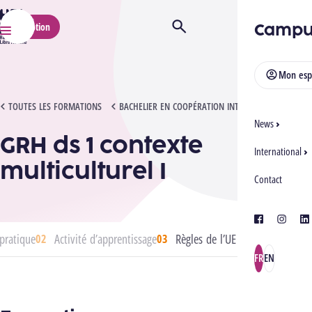
HELMo
Campu
Inscription
Ouvrir/Fermer la recherche
Menu
Mon esp
GRH DS 1 CONTEXTE MULTICULTUREL I
TOUTES LES FORMATIONS
BACHELIER EN COOPÉRATION INTERNATIONALE
News
GRH ds 1 contexte
International
multiculturel I
Contact
facebook
instagra
lin
pratique
Activité d’apprentissage
Règles de l’UE
FR
EN