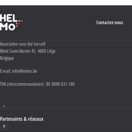
Haute École Libre Mosane
Contactez-nous
Adresse :
Association sans but lucratif
Mont Saint-Martin 45
,
4000
Liège
Belgique
E-mail :
info@helmo.be
TVA (intracommunautaire) :
BE 0898.631.160
Haute École HELMo
Partenaires & réseaux