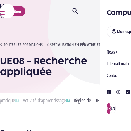
HELMo
Campu
Inscription
Ouvrir/Fermer la recherche
Menu
Mon esp
UE08 - RECHERCHE APPLIQUÉE
TOUTES LES FORMATIONS
SPÉCIALISATION EN PÉDIATRIE ET NÉONATOLOGIE
News
UE08 - Recherche
International
appliquée
Contact
facebook
instagra
lin
pratique
Activité d’apprentissage
Règles de l’UE
FR
EN