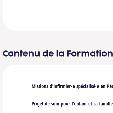
Carousel d’images
Aller à l’imag
Image suivante
Image précédente
Aller à l’image 5
Aller à l’imag
Contenu de la Formatio
Missions d'infirmier·e spécialisé·e en Pé
Projet de soin pour l’enfant et sa famille