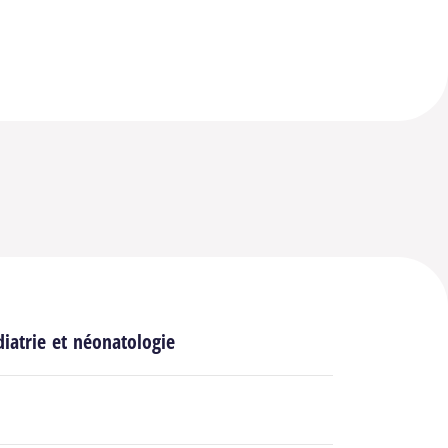
e 2
Aller à l’image 3
Aller à l’image 4
e 6
Aller à l’image 7
Aller à l’image 8
n
diatrie et néonatologie