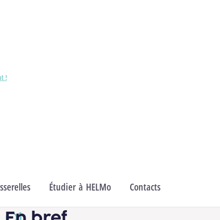
Paramédical
Domaines
Sciences de la santé publique
t !
serelles
Étudier à HELMo
Contacts
En bref