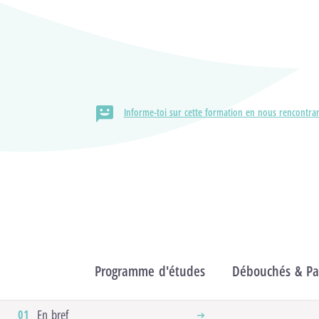
Localisation
HELMo / Campus de l'Ourthe,
Institut HELMo Sainte-Julienne
Informe-toi sur cette formation en nous rencontran
Formation
Programme d'études
Débouchés & Pas
En bref