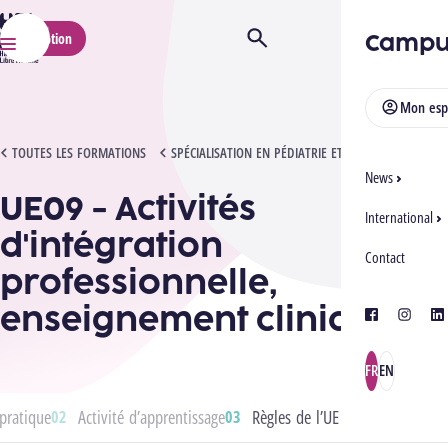
HELMo
Campu
Inscription
Ouvrir/Fermer la recherche
Menu
Mon esp
UE09 - ACTIVITÉS D'INTÉGRATION PROFESSIONNELLE, ENSEIGNEMENT CLINIQUE
TOUTES LES FORMATIONS
SPÉCIALISATION EN PÉDIATRIE ET NÉONATOLOGIE
News
UE09 - Activités
International
d'intégration
Contact
professionnelle,
enseignement clinique
facebook
instagra
lin
FR
EN
pratique
Activité d’apprentissage
Règles de l’UE