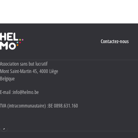
quant à l’utilisation, la protection et le stockage de ces données, veuillez consulter notre
Politique Vie privée
.
Haute École Libre Mosane
Contactez-nous
Adresse :
Association sans but lucratif
Mont Saint-Martin 45
,
4000
Liège
Belgique
E-mail :
info@helmo.be
TVA (intracommunautaire) :
BE 0898.631.160
Haute École HELMo