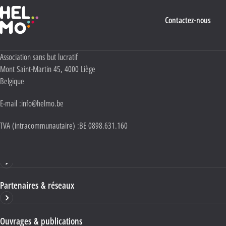
Haute École Libre Mosane
Contactez-nous
Adresse :
Association sans but lucratif
Mont Saint-Martin 45
,
4000
Liège
Belgique
E-mail :
info@helmo.be
TVA (intracommunautaire) :
BE 0898.631.160
Haute École HELMo
Partenaires & réseaux
Ouvrages & publications