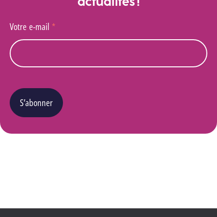
actualités !
Votre e-mail
*
S’abonner
Vous pouvez changer d’avis à tout moment en cliquant sur le lien « Se désinscrire » situé
dans le pied de page de tout e-mail que vous recevrez de notre part. Pour plus de détails
quant à l’utilisation, la protection et le stockage de ces données, veuillez consulter notre
Politique Vie privée
.