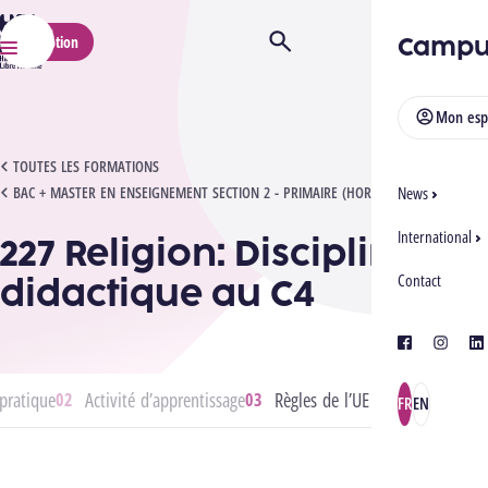
HELMo
Campu
Inscription
Ouvrir/Fermer la recherche
Menu
Mon esp
227 RELIGION: DISCIPLINES ET DIDACTIQUE AU C4
TOUTES LES FORMATIONS
BAC + MASTER EN ENSEIGNEMENT SECTION 2 - PRIMAIRE (HORAIRE ADAPTÉ)
News
International
227 Religion: Disciplines et
didactique au C4
Contact
facebook
instagra
lin
pratique
Activité d’apprentissage
Règles de l’UE
FR
EN