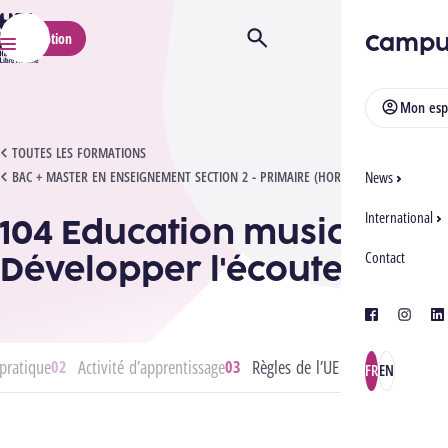
HELMo
Campu
Inscription
Ouvrir/Fermer la recherche
Menu
Mon esp
104 EDUCATION MUSICALE - DÉVELOPPER L'ÉCOUTE
TOUTES LES FORMATIONS
BAC + MASTER EN ENSEIGNEMENT SECTION 2 - PRIMAIRE (HORAIRE ADAPTÉ)
News
International
104 Education musicale -
Développer l'écoute
Contact
facebook
instagra
lin
pratique
Activité d’apprentissage
Règles de l’UE
FR
EN