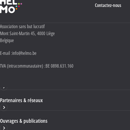
Contactez-nous
Adresse :
Association sans but lucratif
Mont Saint-Martin 45
,
4000
Liège
Belgique
E-mail :
info@helmo.be
TVA (intracommunautaire) :
BE 0898.631.160
Haute École HELMo
Partenaires & réseaux
Ouvrages & publications