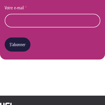
Votre e-mail
*
S’abonner
Vous pouvez changer d’avis à tout moment en cliquant sur le lien « Se désinscrire » situé
dans le pied de page de tout e-mail que vous recevrez de notre part. Pour plus de détails
quant à l’utilisation, la protection et le stockage de ces données, veuillez consulter notre
Politique Vie privée
.
Haute École Libre Mosane