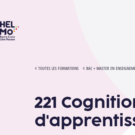
HELMo
221 COGNITION EN CONTEXTE D'APPRENTISSAGE
TOUTES LES FORMATIONS
BAC + MASTER EN ENSEIGNEME
221 Cogniti
d'apprenti