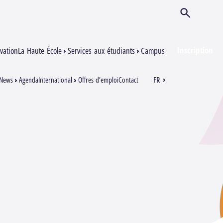
Ouvrir/Ferm
Inscription
vation
La Haute École
Services aux étudiants
Campus
News
Agenda
International
Offres d’emploi
Contact
FR
EN