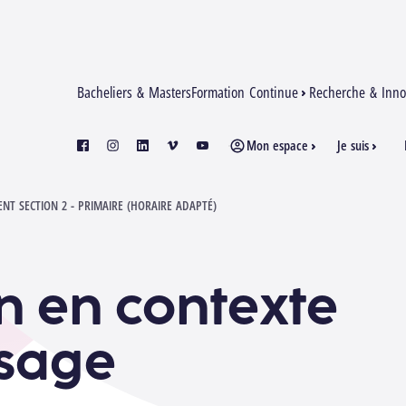
Bacheliers & Masters
Formation Continue
Recherche & Inno
Mon espace
Je suis
facebook
instagram
linkedin
vimeo
youtube
NT SECTION 2 - PRIMAIRE (HORAIRE ADAPTÉ)
on en contexte
ssage