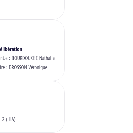
élibération
ent.e :
BOURDOUXHE Nathalie
ire :
DROSSON Véronique
n 2 (IHA)