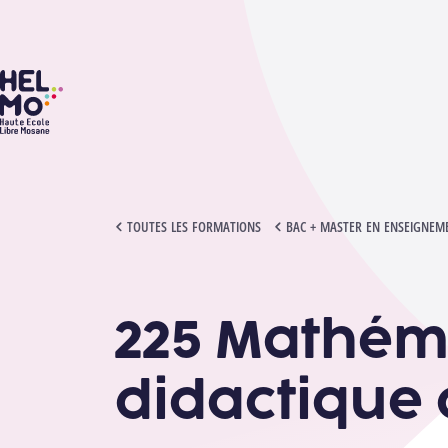
HELMo
225 MATHÉMATIQUES - DISCIPLINE ET DIDACTIQUE AU CYCLE 
TOUTES LES FORMATIONS
BAC + MASTER EN ENSEIGNEME
225 Mathéma
didactique 