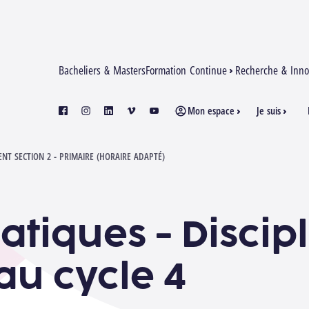
Bacheliers & Masters
Formation Continue
Recherche & Inno
Mon espace
Je suis
facebook
instagram
linkedin
vimeo
youtube
4
NT SECTION 2 - PRIMAIRE (HORAIRE ADAPTÉ)
tiques - Discipl
au cycle 4