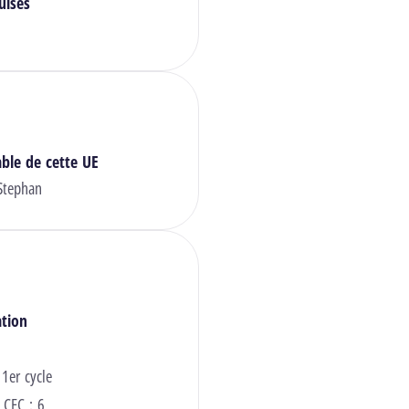
uises
ble de cette UE
Stephan
ation
 1er cycle
 CEC : 6