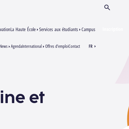
Ouvrir/Ferm
Inscription
vation
La Haute École
Services aux étudiants
Campus
News
Agenda
International
Offres d’emploi
Contact
FR
EN
ine et