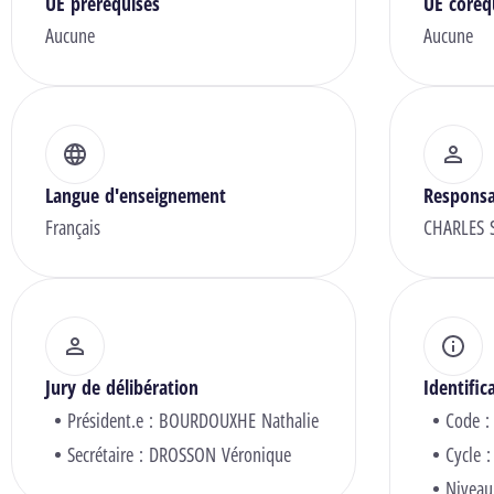
UE prérequises
UE coreq
Aucune
Aucune
Langue d'enseignement
Responsa
Français
CHARLES 
Jury de délibération
Identific
Président.e :
BOURDOUXHE Nathalie
Code :
Secrétaire :
DROSSON Véronique
Cycle :
Niveau