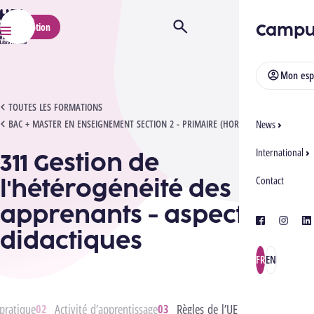
HELMo
Campu
Inscription
Ouvrir/Fermer la recherche
Menu
Mon esp
311 GESTION DE L'HÉTÉROGÉNÉITÉ DES APPRENANTS - ASPECTS DIDACTIQUES
TOUTES LES FORMATIONS
BAC + MASTER EN ENSEIGNEMENT SECTION 2 - PRIMAIRE (HORAIRE ADAPTÉ)
News
International
311 Gestion de
l'hétérogénéité des
Contact
apprenants - aspects
facebook
instagra
lin
didactiques
FR
EN
pratique
Activité d’apprentissage
Règles de l’UE