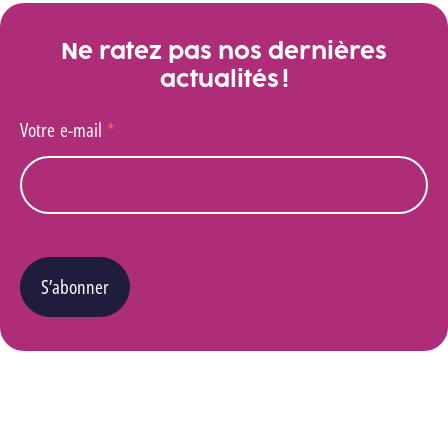
Ne ratez pas nos dernières
actualités !
Votre e-mail
*
S’abonner
Vous pouvez changer d’avis à tout moment en cliquant sur le lien « Se désinscrire » situé
dans le pied de page de tout e-mail que vous recevrez de notre part. Pour plus de détails
quant à l’utilisation, la protection et le stockage de ces données, veuillez consulter notre