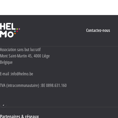
Politique Vie privée
.
Haute École Libre Mosane
Contactez-nous
Adresse :
Association sans but lucratif
Mont Saint-Martin 45
,
4000
Liège
Belgique
E-mail :
info@helmo.be
TVA (intracommunautaire) :
BE 0898.631.160
Haute École HELMo
Partenaires & réseaux