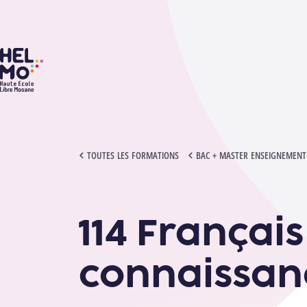
HELMo
114 FRANÇAIS - PARLER ET ÉCOUTER - CONNAISSANCES DE BA
TOUTES LES FORMATIONS
BAC + MASTER ENSEIGNEMENT S
114 Français
connaissan