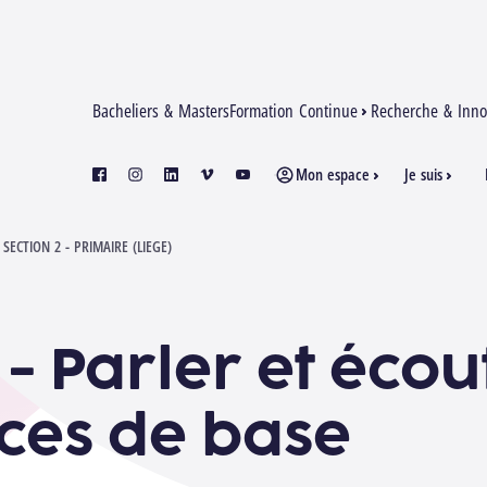
Bacheliers & Masters
Formation Continue
Recherche & Inno
Mon espace
Je suis
facebook
instagram
linkedin
vimeo
youtube
SE
ECTION 2 - PRIMAIRE (LIEGE)
 - Parler et écou
ces de base