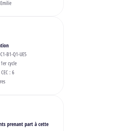
Emilie
ation
 C1-B1-Q1-UE5
 1er cycle
 CEC : 6
res
nts prenant part à cette