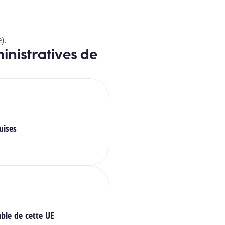
e).
inistratives de
uises
ble de cette UE