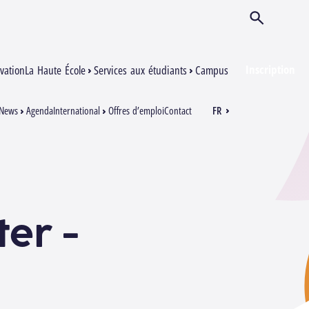
Ouvrir/Ferm
Inscription
vation
La Haute École
Services aux étudiants
Campus
News
Agenda
International
Offres d’emploi
Contact
FR
EN
ter -