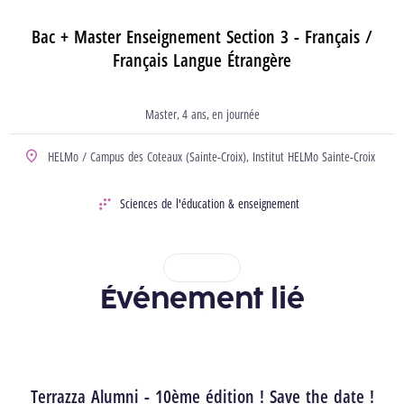
Bac + Master Enseignement Section 3 - Français /
Français Langue Étrangère
Master
4 ans
en journée
Type d’études
durée
horaire
HELMo / Campus des Coteaux (Sainte-Croix),
Institut HELMo Sainte-Croix
Localisation
Sciences de l'éducation & enseignement
Domaine
1
2
3
4
Événement lié
Terrazza Alumni - 10ème édition ! Save the date !