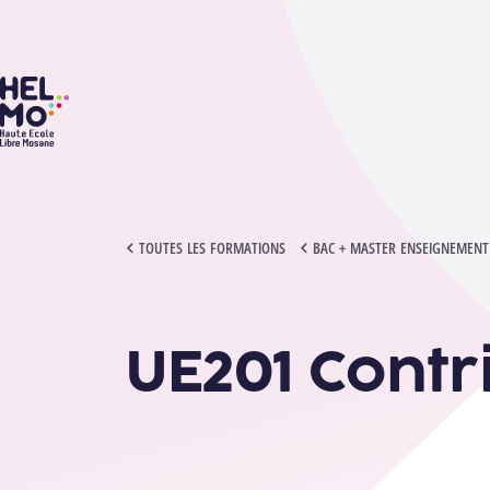
HELMo
UE201 CONTRIBUTION CITOYENNE
TOUTES LES FORMATIONS
BAC + MASTER ENSEIGNEMENT 
UE201 Contr