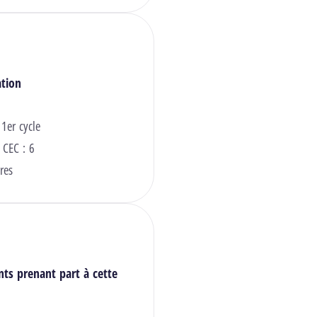
ation
 1er cycle
 CEC : 6
res
nts prenant part à cette