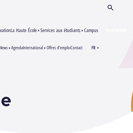
Ouvrir/Ferm
Inscription
vation
La Haute École
Services aux étudiants
Campus
News
Agenda
International
Offres d’emploi
Contact
FR
EN
ne