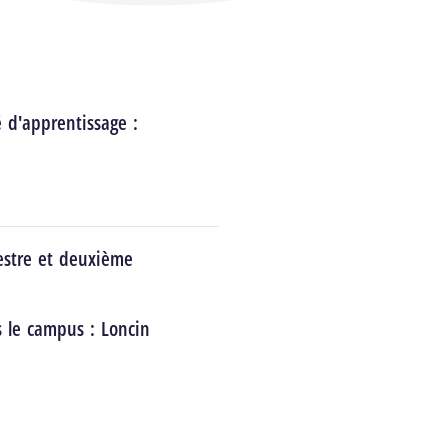
é d'apprentissage :
estre et deuxième
s le campus :
Loncin