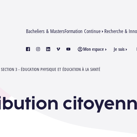
Bacheliers & Masters
Formation Continue
Recherche & Inno
Mon espace
Je suis
facebook
instagram
linkedin
vimeo
youtube
SECTION 3 - ÉDUCATION PHYSIQUE ET ÉDUCATION À LA SANTÉ
ibution citoyen