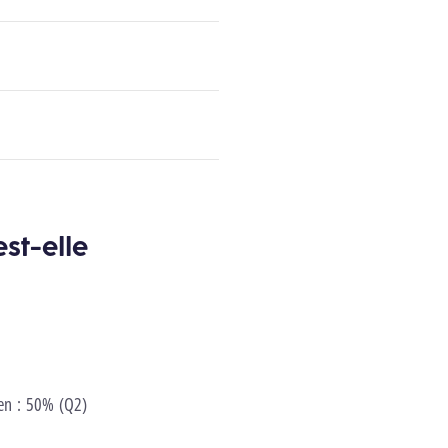
st-elle
yen : 50% (Q2)