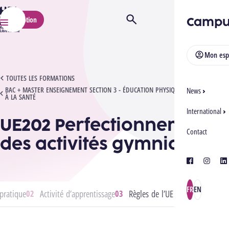
HELMo
Campu
Inscription
Ouvrir/Fermer la recherche
Menu
Mon esp
UE202 PERFECTIONNEMENT DES ACTIVITÉS GYMNIQUES
TOUTES LES FORMATIONS
BAC + MASTER ENSEIGNEMENT SECTION 3 - ÉDUCATION PHYSIQUE ET ÉDUCATION
News
À LA SANTÉ
International
UE202 Perfectionnement
Contact
des activités gymniques
facebook
instagra
lin
FR
EN
pratique
Activité d’apprentissage
Règles de l’UE