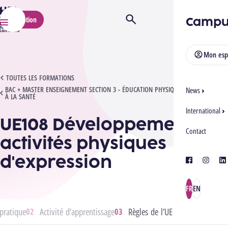
HELMo
Campu
Inscription
Ouvrir/Fermer la recherche
Menu
Mon esp
UE108 DÉVELOPPEMENT DES ACTIVITÉS PHYSIQUES D'EXPRESSION
TOUTES LES FORMATIONS
BAC + MASTER ENSEIGNEMENT SECTION 3 - ÉDUCATION PHYSIQUE ET ÉDUCATION
News
À LA SANTÉ
International
UE108 Développement des
Contact
activités physiques
d'expression
facebook
instagra
lin
FR
EN
pratique
Activité d’apprentissage
Règles de l’UE