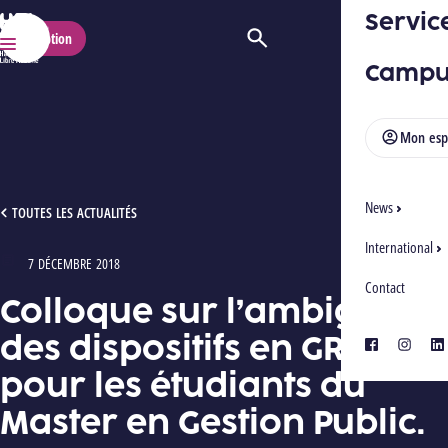
Servic
HELMo
Inscription
Ouvrir/Fermer la recherche
Menu
Campu
Mon esp
News
COLLOQUE SUR L’AMBIGUÏTÉ DES DISPOSITIFS EN GRH POUR LES ÉTUDIANTS DU MA
TOUTES LES ACTUALITÉS
International
7 DÉCEMBRE 2018
Type : Articles
Contact
Colloque sur l’ambiguïté
des dispositifs en GRH
facebook
instagra
lin
pour les étudiants du
Master en Gestion Public.