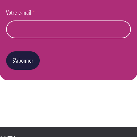
Votre e-mail
*
S’abonner
Vous pouvez changer d’avis à tout moment en cliquant sur le lien « Se désinscrire » situé
dans le pied de page de tout e-mail que vous recevrez de notre part. Pour plus de détails
quant à l’utilisation, la protection et le stockage de ces données, veuillez consulter notre
Politique Vie privée
.