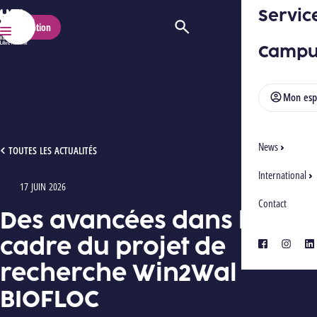
Servic
HELMo
Inscription
Ouvrir/Fermer la recherche
Menu
Campu
Mon esp
News
DES AVANCÉES DANS LE CADRE DU PROJET DE RECHERCHE WIN2WAL BIOFLOC
TOUTES LES ACTUALITÉS
International
17 JUIN 2026
Type : Articles
Contact
Des avancées dans le
cadre du projet de
facebook
instagra
lin
recherche Win2Wal
BIOFLOC