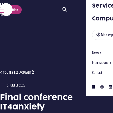
Servic
HELMo
Inscription
Ouvrir/Fermer la recherche
Menu
Campu
Mon esp
News
International
FINAL CONFERENCE IT4ANXIETY
TOUTES LES ACTUALITÉS
Contact
3 JUILLET 2023
Type : Articles
facebook
instagra
lin
Final conference
IT4anxiety