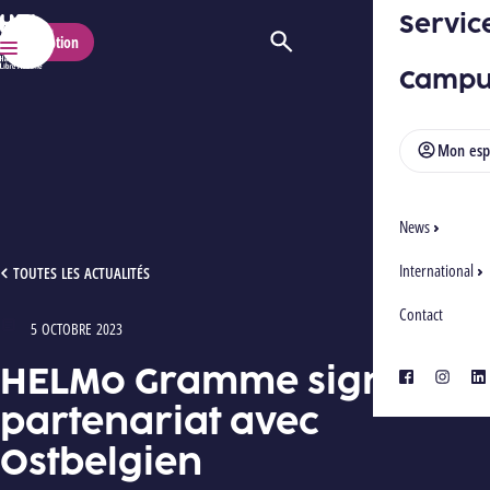
Servic
HELMo
Inscription
Ouvrir/Fermer la recherche
Menu
Campu
Mon esp
News
International
HELMO GRAMME SIGNE UN PARTENARIAT AVEC OSTBELGIEN
TOUTES LES ACTUALITÉS
Contact
5 OCTOBRE 2023
Type : Articles
HELMo Gramme signe un
facebook
instagra
lin
partenariat avec
Ostbelgien