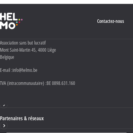
Haute École Libre Mosane
Contactez-nous
Adresse :
Association sans but lucratif
Mont Saint-Martin 45
,
4000
Liège
Belgique
E-mail :
info@helmo.be
TVA (intracommunautaire) :
BE 0898.631.160
Haute École HELMo
Partenaires & réseaux