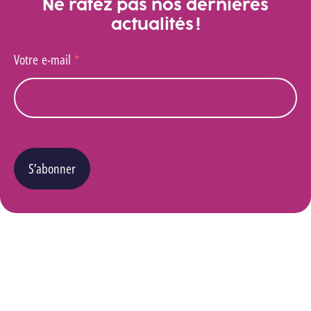
Ne ratez pas nos dernières
actualités !
Votre e-mail
*
S’abonner
Vous pouvez changer d’avis à tout moment en cliquant sur le lien « Se désinscrire » situé
dans le pied de page de tout e-mail que vous recevrez de notre part. Pour plus de détails
quant à l’utilisation, la protection et le stockage de ces données, veuillez consulter notre
Politique Vie privée
.