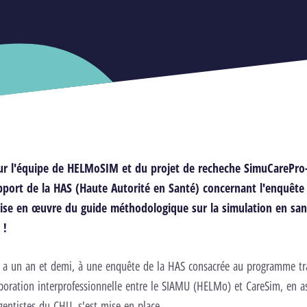
r l'équipe de
HELMoSIM
et du
projet de recheche SimuCarePr
pport de la HAS
(Haute Autorité en Santé) concernant l'enquête
mise en œuvre du
guide méthodologique sur la simulation en sant
!
 y a un an et demi, à une enquête de la HAS consacrée au programme tra
boration interprofessionnelle entre le SIAMU (HELMo) et CareSim, en a
rgentistes du CHU, s'est mise en place.