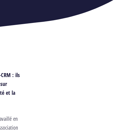
o-CRM
: ils
 sur
é et la
vaillé en
ssociation