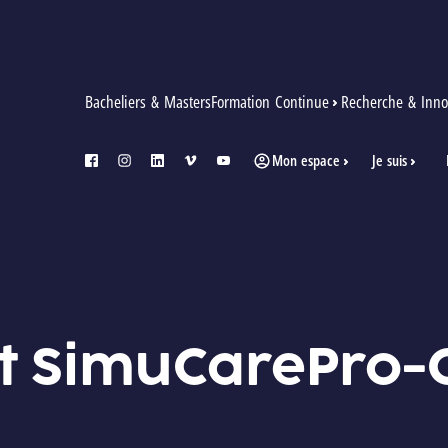
Bacheliers & Masters
Formation Continue
Recherche & Inno
Mon espace
Je suis
facebook
instagram
linkedin
vimeo
youtube
t SimuCarePro-