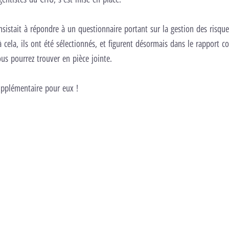
sistait à répondre à un questionnaire portant sur la gestion des risqu
à cela, ils ont été sélectionnés, et figurent désormais dans le rapport c
us pourrez trouver en pièce jointe.
supplémentaire pour eux !
HAS rapport mettre en oeuvre la collaboration entre les structures de simulation en sante et les structures de soins
PDF