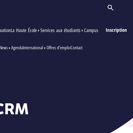
Ouvrir/Ferm
Inscription
vation
La Haute École
Services aux étudiants
Campus
News
Agenda
International
Offres d’emploi
Contact
CRM