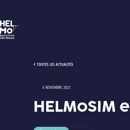
HELMo
HELMOSIM ET SIMUCAREPRO-CRM
TOUTES LES ACTUALITÉS
6 NOVEMBRE 2023
Type : Articles
HELMoSIM e