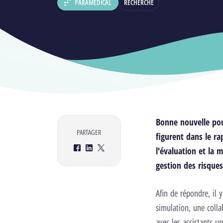
PARAMÉDICAL
RECHERCHE
DÉPARTEMENT :
Bonne nouvelle pou
PARTAGER
figurent dans le
ra
l'évaluation et la 
Facebook
LinkedIn
Twitter
gestion des risques
Afin de répondre, il
simulation, une colla
avec les assistants u