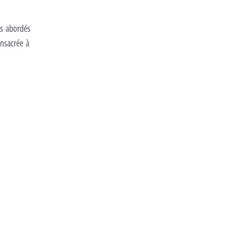
es abordés
onsacrée à