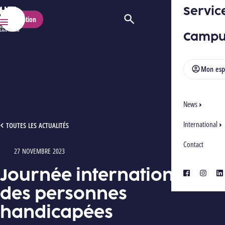
Servic
HELMo
Inscription
Ouvrir/Fermer la recherche
Menu
Campu
Mon esp
News
International
JOURNÉE INTERNATIONALE DES PERSONNES HANDICAPÉES
TOUTES LES ACTUALITÉS
Contact
27 NOVEMBRE 2023
Type : Articles
Journée internationale
facebook
instagra
lin
des personnes
handicapées