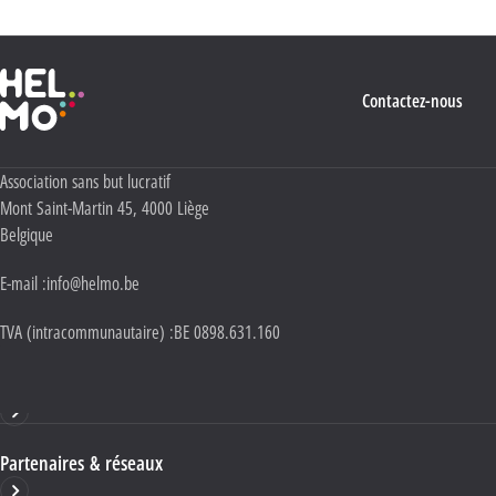
Haute École Libre Mosane
Contactez-nous
Adresse :
Association sans but lucratif
Mont Saint-Martin 45
,
4000
Liège
Belgique
E-mail :
info@helmo.be
TVA (intracommunautaire) :
BE 0898.631.160
Haute École HELMo
Partenaires & réseaux