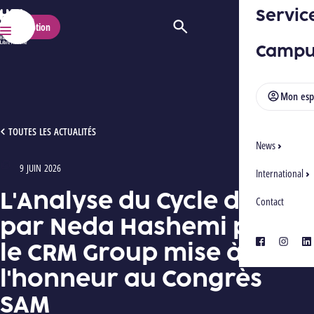
Servic
HELMo
Inscription
Ouvrir/Fermer la recherche
Menu
Campu
Mon esp
L'ANALYSE DU CYCLE DE VIE PAR NEDA HASHEMI POUR LE CRM GROUP MISE À L
TOUTES LES ACTUALITÉS
News
9 JUIN 2026
Type : Photos
International
L'Analyse du Cycle de Vie
Contact
par Neda Hashemi pour
le CRM Group mise à
facebook
instagra
lin
l'honneur au Congrès
SAM