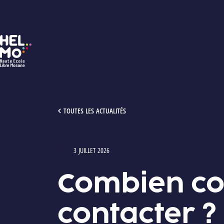
HELMo
COMBIEN COÛTE MON MINERVAL ? QUI CONTACTER ?
TOUTES LES ACTUALITÉS
3 JUILLET 2026
Type : Articles
Combien co
contacter ?