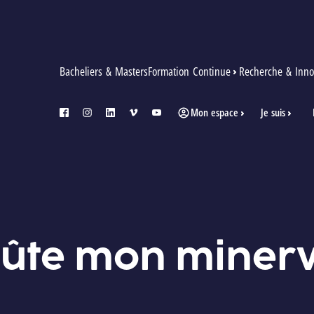
Bacheliers & Masters
Formation Continue
Recherche & Inno
Mon espace
Je suis
facebook
instagram
linkedin
vimeo
youtube
ûte mon minerva