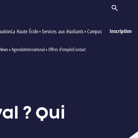
Ouvrir/Ferm
Inscription
vation
La Haute École
Services aux étudiants
Campus
News
Agenda
International
Offres d’emploi
Contact
l ? Qui