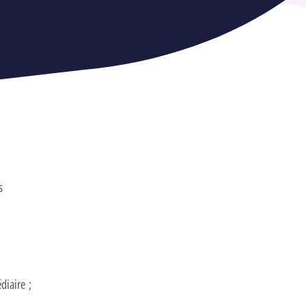
s
diaire ;