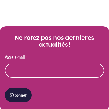
Image précédente
Image suivante
er à l’image 2
er à l’image 3
er à l’image 4
er à l’image 5
Ne ratez pas nos dernières
actualités !
Votre e-mail
*
S’abonner