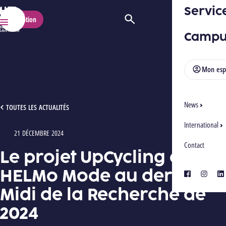
Servic
HELMo
Inscription
Ouvrir/Fermer la recherche
Menu
Campu
Mon esp
News
LE PROJET UPCYCLING DE HELMO MODE AU DERNIER MIDI DE LA RECHERCHE DE 20
TOUTES LES ACTUALITÉS
International
21 DÉCEMBRE 2024
Type : Articles
Contact
Le projet UpCycling de
HELMo Mode au dernier
facebook
instagra
lin
Midi de la Recherche de
2024