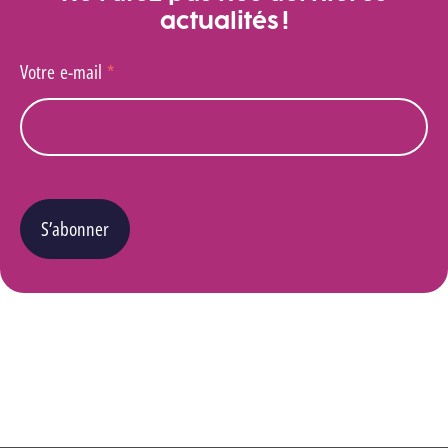
actualités !
Votre e-mail
*
S’abonner
Vous pouvez changer d’avis à tout moment en cliquant sur le lien « Se désinscrire » situé
dans le pied de page de tout e-mail que vous recevrez de notre part. Pour plus de détails
quant à l’utilisation, la protection et le stockage de ces données, veuillez consulter notre
Politique Vie privée
.