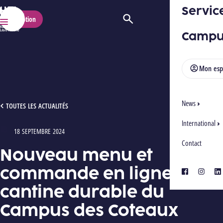
Servic
HELMo
Inscription
Ouvrir/Fermer la recherche
Menu
Campu
Mon esp
News
NOUVEAU MENU ET COMMANDE EN LIGNE : CANTINE DURABLE DU CAMPUS DES C
TOUTES LES ACTUALITÉS
International
18 SEPTEMBRE 2024
Type : Articles
Contact
Nouveau menu et
commande en ligne :
facebook
instagra
lin
cantine durable du
Campus des Coteaux