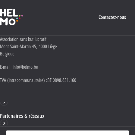
Haute École Libre Mosane
Contactez-nous
Adresse :
Association sans but lucratif
Mont Saint-Martin 45
,
4000
Liège
Belgique
E-mail :
info@helmo.be
TVA (intracommunautaire) :
BE 0898.631.160
Haute École HELMo
Partenaires & réseaux