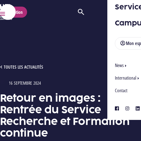
Servic
HELMo
Inscription
Ouvrir/Fermer la recherche
Menu
Campu
Mon esp
News
RETOUR EN IMAGES : RENTRÉE DU SERVICE RECHERCHE ET FORMATION CONTINUE
TOUTES LES ACTUALITÉS
International
16 SEPTEMBRE 2024
Type : Articles
Contact
Retour en images :
Rentrée du Service
facebook
instagra
lin
Recherche et Formation
continue