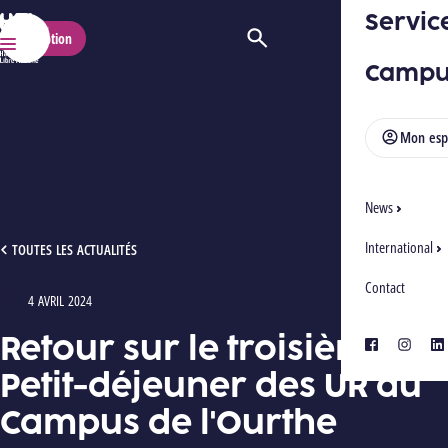
Servic
HELMo
Inscription
Ouvrir/Fermer la recherche
Menu
Campu
Mon esp
News
International
RETOUR SUR LE TROISIÈME PETIT-DÉJEUNER DES UR DU CAMPUS DE L'OURTHE
TOUTES LES ACTUALITÉS
Contact
4 AVRIL 2024
Type : Articles
Retour sur le troisième
facebook
instagra
lin
Petit-déjeuner des UR du
Campus de l'Ourthe