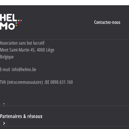
Haute École Libre Mosane
Contactez-nous
Adresse :
Association sans but lucratif
Mont Saint-Martin 45
,
4000
Liège
Belgique
E-mail :
info@helmo.be
TVA (intracommunautaire) :
BE 0898.631.160
Haute École HELMo
Partenaires & réseaux