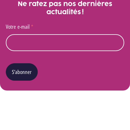
Ne ratez pas nos dernières
actualités !
Votre e-mail
*
S’abonner
Vous pouvez changer d’avis à tout moment en cliquant sur le lien « Se désinscrire » situé
dans le pied de page de tout e-mail que vous recevrez de notre part. Pour plus de détails
quant à l’utilisation, la protection et le stockage de ces données, veuillez consulter notre
Politique Vie privée
.