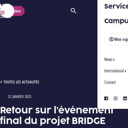
Servic
HELMo
Inscription
Ouvrir/Fermer la recherche
Menu
Campu
Mon esp
News
International
RETOUR SUR L'ÉVÉNEMENT FINAL DU PROJET BRIDGE
TOUTES LES ACTUALITÉS
Contact
22 JANVIER 2025
Type : Articles
facebook
instagra
lin
Retour sur l'événement
final du projet BRIDGE