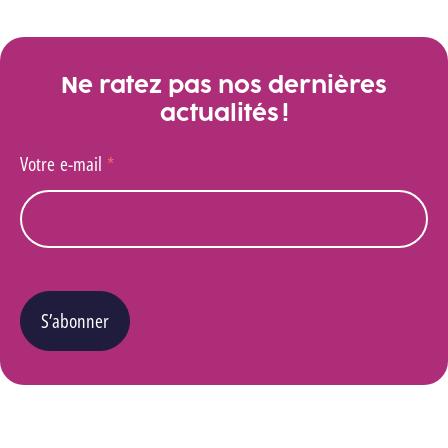
Galerie
Ne ratez pas nos dernières
actualités !
Votre e-mail
*
S’abonner
Vous pouvez changer d’avis à tout moment en cliquant sur le lien « Se désinscrire » situé
dans le pied de page de tout e-mail que vous recevrez de notre part. Pour plus de détails