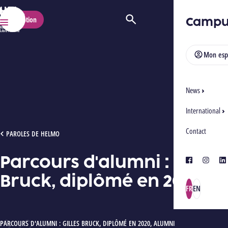
HELMo
Campu
Inscription
Ouvrir/Fermer la recherche
Menu
Mon esp
News
International
Contact
PARCOURS D'ALUMNI : GILLES BRUCK, DIPLÔMÉ EN 2020
PAROLES DE HELMO
Parcours d'alumni : Gilles
facebook
instagra
lin
Bruck, diplômé en 2020
FR
EN
AUTEUR :
PARCOURS D'ALUMNI : GILLES BRUCK, DIPLÔMÉ EN 2020
,
ALUMNI