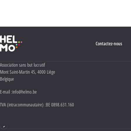
quant à l’utilisation, la protection et le stockage de ces données, veuillez consulter notre
Politique Vie privée
.
Haute École Libre Mosane
Contactez-nous
Adresse :
Association sans but lucratif
Mont Saint-Martin 45
,
4000
Liège
Belgique
E-mail :
info@helmo.be
TVA (intracommunautaire) :
BE 0898.631.160
Haute École HELMo