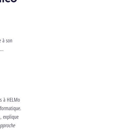
e à son
e…
des à HELMo
nformatique.
, explique
approche