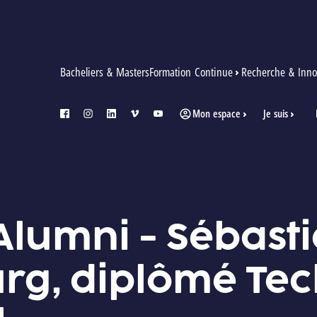
Bacheliers & Masters
Formation Continue
Recherche & Inno
Mon espace
Je suis
facebook
instagram
linkedin
vimeo
youtube
 TECHNICO-COMMERCIAL
Alumni - Sébast
rg, diplômé Tec