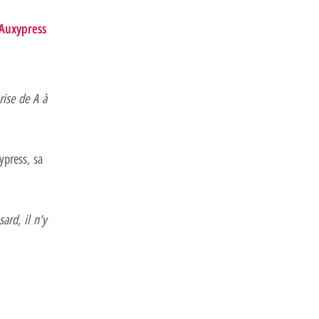
Auxypress
ise de A à
ypress, sa
sard, il n'y