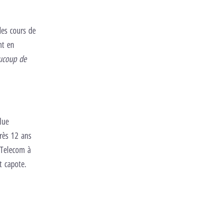
des cours de
nt en
ucoup de
lue
rès 12 ans
e Telecom à
t capote.