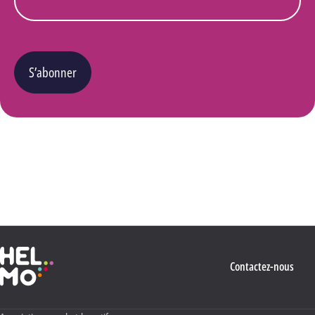
S’abonner
Vous pouvez changer d’avis à tout moment en cliquant sur le lien « Se désinscrire » situé
dans le pied de page de tout e-mail que vous recevrez de notre part. Pour plus de détails
quant à l’utilisation, la protection et le stockage de ces données, veuillez consulter notre
Politique Vie privée
.
Haute École Libre Mosane
Contactez-nous