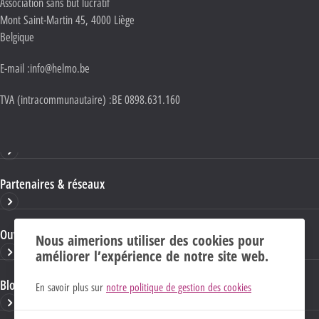
Adresse :
Association sans but lucratif
Mont Saint-Martin 45
,
4000
Liège
Belgique
E-mail :
info@helmo.be
TVA (intracommunautaire) :
BE 0898.631.160
Haute École HELMo
Partenaires & réseaux
Ouvrages & publications
Nous aimerions utiliser des cookies pour
améliorer l’expérience de notre site web.
Blogs & sites HELMo
En savoir plus sur
notre politique de gestion des cookies