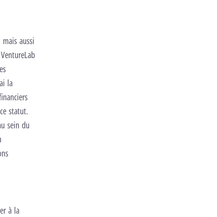
, mais aussi
e VentureLab
es
ai la
financiers
ce statut.
au sein du
n
ons
er à la