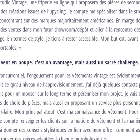
Studio Vintage, une friperie en ligne qui proposera des pièces de secon
 des créations issues de l’upycling. Je compte me spécialiser dans le st
concentrant sur des marques majoritairement américaines. En marge de 
 des ventes dans mon futur showroom/dépôt et aller à la rencontre des
ge. En termes de style, je tiens à rester accessible. Mon but est, avant 
ortables. »
 vent en poupe. c'est un avantage, mais aussi un sacré challenge.
concurrentiel, l’engouement pour les vêtements vintage est évidemmen
it-ce qu’au niveau de l’approvisionnement. J’ai déjà quelques contacts 
is pour m’imposer sur le long terme et pérenniser mon projet, je vais
es de choix de pièces, mais aussi en proposant un service plus personna
r-faire. Mon principal atout, c’est ma connaissance du vêtement. Pour
je compte renseigner les clients sur la matière du vêtement et la maniè
ssi donner des conseils stylistiques en lien avec mon offre : comment as
rouver des pièces adaptées à chaque morphologie ? »