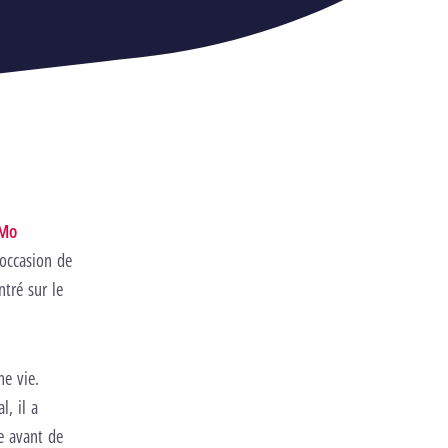
LMo
’occasion de
ntré sur le
me vie.
, il a
e avant de