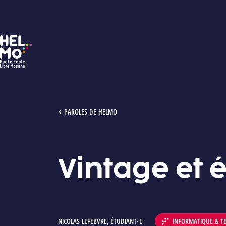
HELMo
VINTAGE ET ÉCONOMIE SOCIALE
PAROLES DE HELMO
Vintage et 
AUTEUR :
NICOLAS LEFEBVRE
,
ÉTUDIANT·E
INFORMATIQUE & T
DÉPARTEMENT :