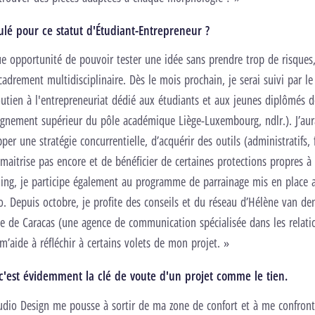
ulé pour ce statut d'Étudiant-Entrepreneur ?
ue opportunité de pouvoir tester une idée sans prendre trop de risques
cadrement multidisciplinaire. Dès le mois prochain, je serai suivi par l
tien à l'entrepreneuriat dédié aux étudiants et aux jeunes diplômés d
eignement supérieur du pôle académique Liège-Luxembourg, ndlr.). J’aur
per une stratégie concurrentielle, d’acquérir des outils (administratifs, 
maitrise pas encore et de bénéficier de certaines protections propres à 
ing, je participe également au programme de parrainage mis en place 
 Depuis octobre, je profite des conseils et du réseau d’Hélène van de
ce de Caracas (une agence de communication spécialisée dans les relati
m’aide à réfléchir à certains volets de mon projet. »
'est évidemment la clé de voute d'un projet comme le tien.
udio Design me pousse à sortir de ma zone de confort et à me confront