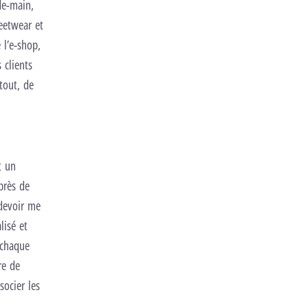
de-main,
reetwear et
l’e-shop,
 clients
tout, de
t un
près de
 devoir me
lisé et
 chaque
re de
socier les