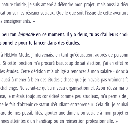
e nature timide, je suis amené à défendre mon projet, mais aussi à dév
ation sur les réseaux sociaux. Quelle que soit l’issue de cette aventure,
ros enseignements. »
n peu ton
leitmotiv
en ce moment. Il y a deux, tu as d'ailleurs choi
ssionnelle pour te lancer dans des études.
 à HELMo Mode, j’intervenais, en tant qu’éducateur, auprès de personn
 Si cette fonction m’a procuré beaucoup de satisfaction, j’ai en effet re
es études. Cette décision m’a obligé à renoncer à mon salaire - donc à
s aussi à mener à bien des études ; chose que je n’avais pas vraiment fa
challenge. Ne serait-ce qu’au niveau organisationnel. Avoir réussi ma 
base, je m’étais toujours considéré comme peu studieux, m’a permis de
 le fait d’obtenir ce statut d’étudiant-entrepreneur. Cela dit, je souhai
sure de mes possibilités, ajouter une dimension sociale à mon projet 
onnes atteintes d’un handicap ou en réinsertion professionnelle. »