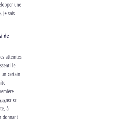
elopper une
 je sais
si de
es atteintes
ssenti le
 un certain
ite
première
 gagner en
te, à
en donnant