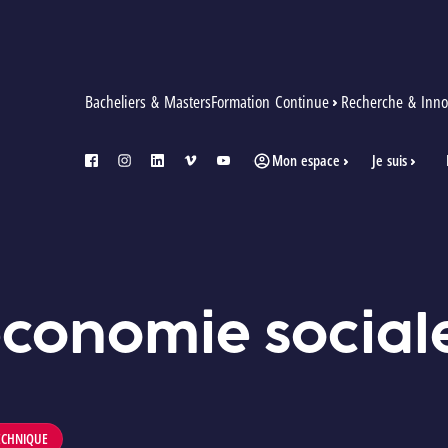
Bacheliers & Masters
Formation Continue
Recherche & Inno
Mon espace
Je suis
facebook
instagram
linkedin
vimeo
youtube
économie social
ECHNIQUE