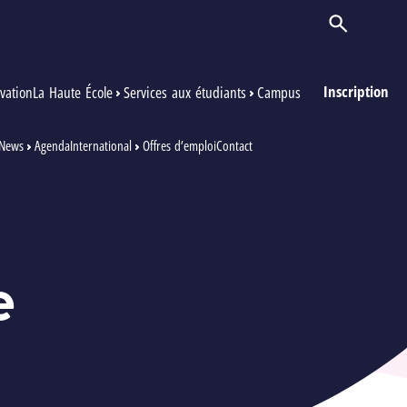
Ouvrir/Ferm
Inscription
vation
La Haute École
Services aux étudiants
Campus
News
Agenda
International
Offres d’emploi
Contact
e