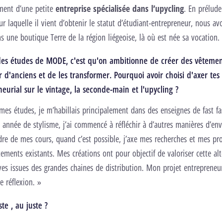
ement d’une petite
entreprise spécialisée dans l’upycling
. En prélude
r laquelle il vient d’obtenir le statut d’étudiant-entrepreneur, nous av
s une boutique Terre de la région liégeoise, là où est née sa vocation.
s études de MODE, c'est qu'on ambitionne de créer des vêtemen
 d'anciens et de les transformer. Pourquoi avoir choisi d'axer tes
eurial sur le vintage, la seconde-main et l'upycling ?
es études, je m’habillais principalement dans des enseignes de fast f
nnée de stylisme, j’ai commencé à réfléchir à d’autres manières d’env
re de mes cours, quand c’est possible, j’axe mes recherches et mes pro
ements existants. Mes créations ont pour objectif de valoriser cette alt
ves issues des grandes chaines de distribution. Mon projet entrepreneur
 réflexion. »
ste , au juste ?