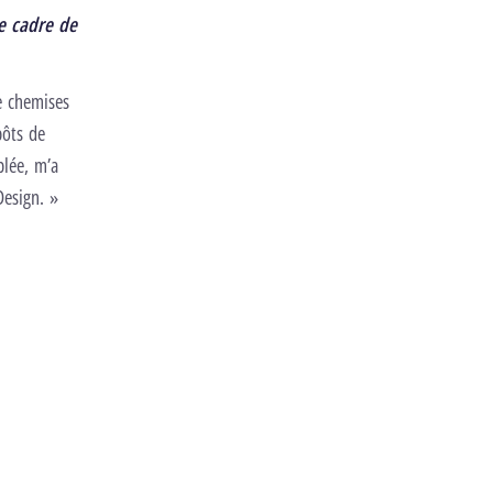
le cadre de
de chemises
pôts de
blée, m’a
Design. »