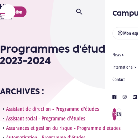
HELMo
Campu
Inscription
Ouvrir/Fermer la recherche
Menu
Mon esp
Programmes d'études
News
2023-2024
International
Contact
ARCHIVES :
facebook
instagra
lin
Assistant de direction - Programme d'études
FR
EN
Assistant social - Programme d'études
Assurances et gestion du risque - Programme d'études
Automatisation - Programme d'études