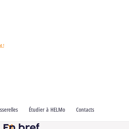
Économique & Juridique
Domaines
Sciences juridiques & criminologie
t !
serelles
Étudier à HELMo
Contacts
En bref