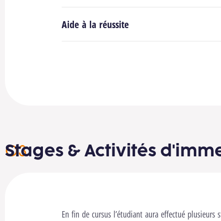
Aide à la réussite
Carousel d’images
Aller à l’imag
Image suivante
Image précédente
Stages & Activités d'imm
En fin de cursus l’étudiant aura effectué plusieurs s