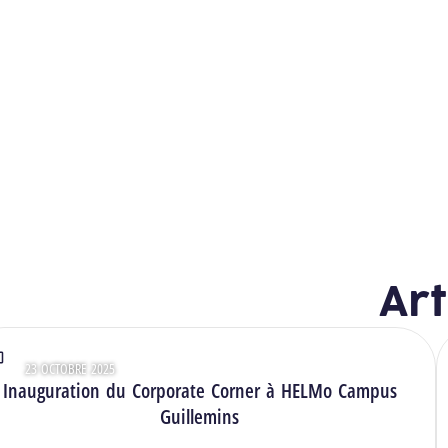
Art
23 OCTOBRE 2025
Type : Vidéos
Inauguration du Corporate Corner à HELMo Campus
Guillemins