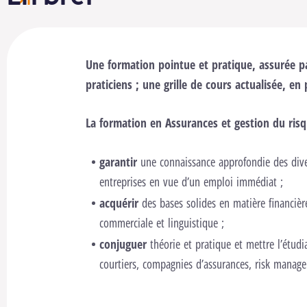
Une formation pointue et pratique, assurée p
ls pour lancer cette vidéo.
Changer les réglages
praticiens ; une grille de cours actualisée, en
Lancer la vidéo
La formation en Assurances et gestion du ris
garantir
une connaissance approfondie des diver
entreprises en vue d’un emploi immédiat ;
acquérir
des bases solides en matière financiè
commerciale et linguistique ;
conjuguer
théorie et pratique et mettre l’étudi
courtiers, compagnies d’assurances, risk manager