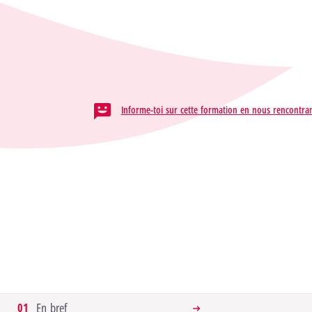
Localisation
HELMo / Campus Guillemins
Informe-toi sur cette formation en nous rencontran
Formation
En bref