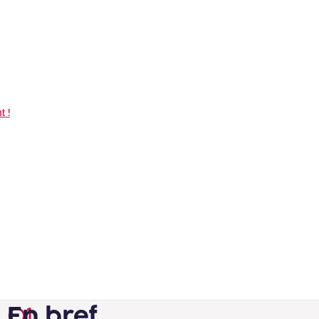
Informatique & Technique
Domaines
Sciences informatiques
t !
En bref