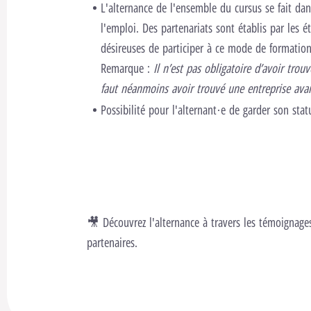
L'alternance de l'ensemble du cursus se fait da
l'emploi. Des partenariats sont établis par les é
désireuses de participer à ce mode de formatio
Remarque :
Il n’est pas obligatoire d’avoir trou
faut néanmoins avoir trouvé une entreprise avan
Possibilité pour l'alternant·e de garder son stat
En savoir plus sur l'alternance
🎥 Découvrez l'alternance à travers les témoignage
partenaires.
ookies fonctionnels pour lancer cette vidéo.
Changer les réglages