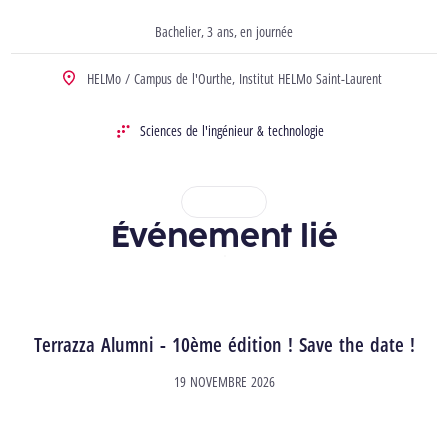
Bachelier
3 ans
en journée
Type d’études
durée
horaire
HELMo / Campus de l'Ourthe,
Institut HELMo Saint-Laurent
Localisation
Sciences de l'ingénieur & technologie
Domaine
1
2
3
4
Événement lié
Terrazza Alumni - 10ème édition ! Save the date !
19 NOVEMBRE 2026