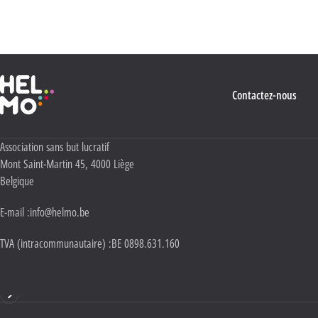
quant à l’utilisation, la protection et le stockage de ces données, veuillez consulter notre
Politique Vie privée
.
Haute École Libre Mosane
Contactez-nous
Adresse :
Association sans but lucratif
Mont Saint-Martin 45
,
4000
Liège
Belgique
E-mail :
info@helmo.be
TVA (intracommunautaire) :
BE 0898.631.160
Haute École HELMo