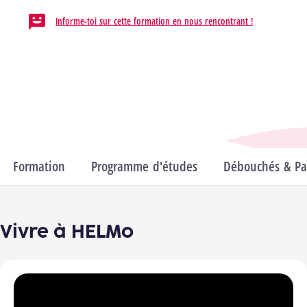
Informe-toi sur cette formation en nous rencontrant !
Département
Informatique & Technique
Domaines
Sciences de l'ingénieur & technologie
Formation
Programme d'études
Débouchés & Pas
Vivre à HELMo