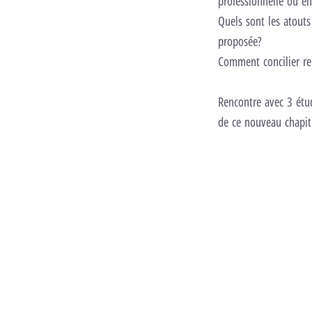
professionnelle ou e
Quels sont les atouts
proposée?
Comment concilier rep
Rencontre avec 3 étud
de ce nouveau chapitr
Vous devez accepter les cookies fonctionnels pour lancer cette vidéo.
Ch
Lancer la vid