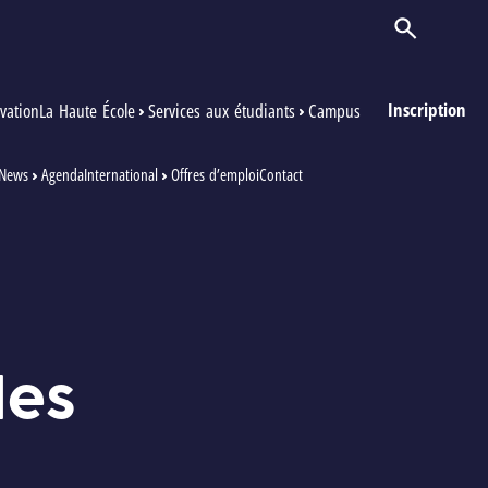
Ouvrir/Ferm
Inscription
vation
La Haute École
Services aux étudiants
Campus
News
Agenda
International
Offres d’emploi
Contact
les