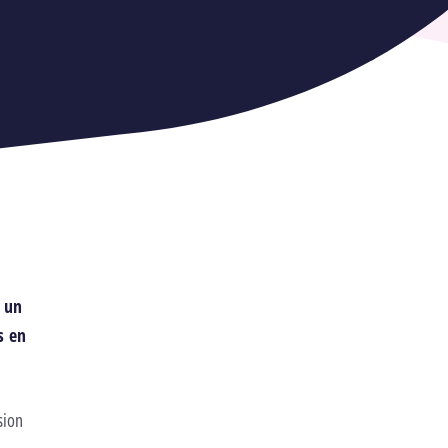
 un
s en
sion