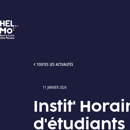
HELMo
INSTIT' HORAIRE ADAPTÉ : PAROLES D'ÉTUDIANTS
TOUTES LES ACTUALITÉS
11 JANVIER 2024
Type : Vidéos
Instit' Hora
d'étudiants