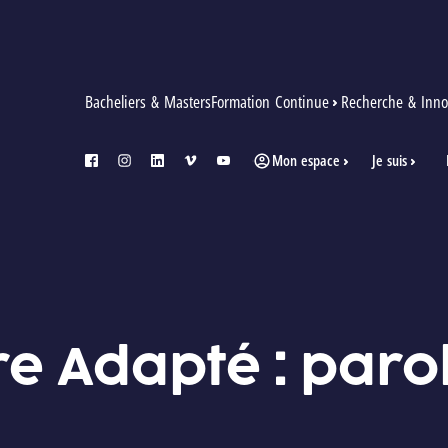
Bacheliers & Masters
Formation Continue
Recherche & Inno
Mon espace
Je suis
facebook
instagram
linkedin
vimeo
youtube
ire Adapté : paro