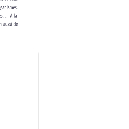
rganismes.
es, … À la
n aussi de