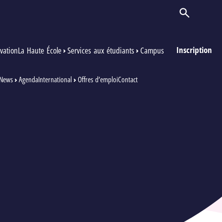
Ouvrir/Ferm
Inscription
vation
La Haute École
Services aux étudiants
Campus
News
Agenda
International
Offres d’emploi
Contact