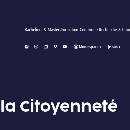
Bacheliers & Masters
Formation Continue
Recherche & Inno
Mon espace
Je suis
facebook
instagram
linkedin
vimeo
youtube
la Citoyenneté