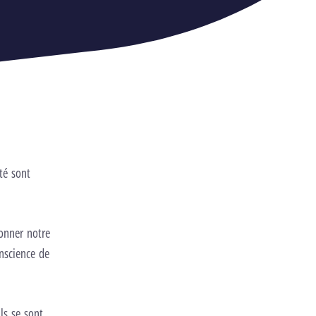
té sont
ionner notre
nscience de
ls se sont