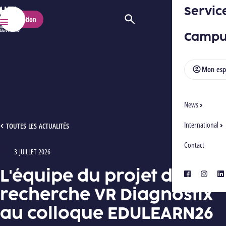
Servic
HELMo
Inscription
Ouvrir/Fermer la recherche
Menu
Campu
Mon esp
News
International
L'ÉQUIPE DU PROJET DE RECHERCHE VR DIAGNOSTIX AU COLLOQUE EDULEARN26
TOUTES LES ACTUALITÉS
Contact
3 JUILLET 2026
Type : Articles
L'équipe du projet de
facebook
instagra
lin
recherche VR Diagnostix
au colloque EDULEARN26