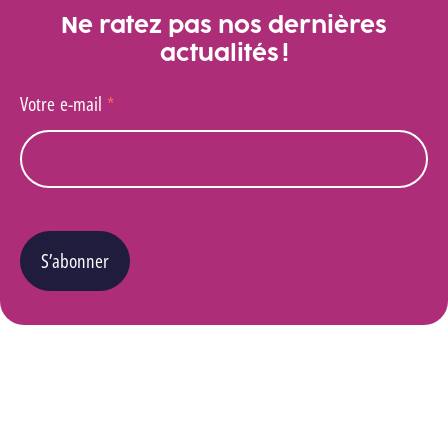
Ne ratez pas nos dernières
actualités !
Votre e-mail
*
S’abonner
Vous pouvez changer d’avis à tout moment en cliquant sur le lien « Se désinscrire » situé
dans le pied de page de tout e-mail que vous recevrez de notre part. Pour plus de détails
quant à l’utilisation, la protection et le stockage de ces données, veuillez consulter notre
Politique Vie privée
.