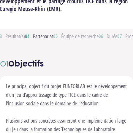
développement et le partage d'outils TICE dans la région
Euregio Meuse-Rhin (EMR).
Résultat(s)
Partenariat
Équipe de recherche
Durée
Pro
Objectifs
Le principal objectif du projet FUNFORLAB est le développement
d’un jeu d’apprentissage de type TICE dans le cadre de
l’inclusion sociale dans le domaine de l’éducation.
Plusieurs actions concrètes assureront une implémentation large
du jeu dans la formation des Technologues de Laboratoire