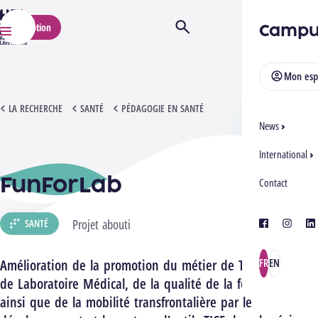
HELMo
Campu
Inscription
Ouvrir/Fermer la recherche
Menu
Mon esp
FUNFORLAB
LA RECHERCHE
SANTÉ
PÉDAGOGIE EN SANTÉ
News
International
FunForLab
Contact
Projet abouti
SANTÉ
facebook
instagra
lin
Amélioration de la promotion du métier de Technologue
FR
EN
de Laboratoire Médical, de la qualité de la formation
ainsi que de la mobilité transfrontalière par le