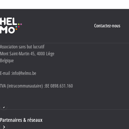
Haute École Libre Mosane
Contactez-nous
Adresse :
Association sans but lucratif
Mont Saint-Martin 45
,
4000
Liège
Belgique
E-mail :
info@helmo.be
TVA (intracommunautaire) :
BE 0898.631.160
Haute École HELMo
Partenaires & réseaux