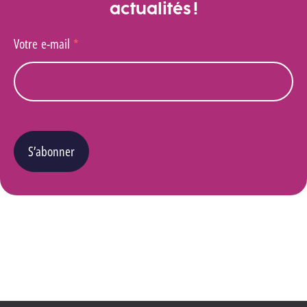
actualités !
Votre e-mail
*
S’abonner
Vous pouvez changer d’avis à tout moment en cliquant sur le lien « Se désinscrire » situé
dans le pied de page de tout e-mail que vous recevrez de notre part. Pour plus de détails
quant à l’utilisation, la protection et le stockage de ces données, veuillez consulter notre
Politique Vie privée
.