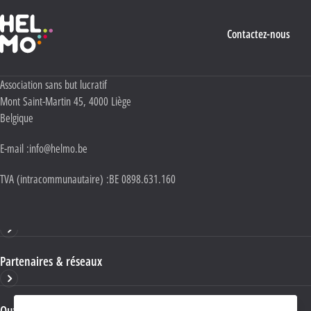
Haute École Libre Mosane
Contactez-nous
Adresse :
Association sans but lucratif
Mont Saint-Martin 45
,
4000
Liège
Belgique
E-mail :
info@helmo.be
TVA (intracommunautaire) :
BE 0898.631.160
Haute École HELMo
Partenaires & réseaux
Ouvrages & publications