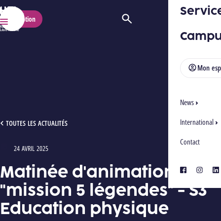
Servic
HELMo
Inscription
Ouvrir/Fermer la recherche
Menu
Campu
Mon esp
News
International
MATINÉE D'ANIMATIONS : "MISSION 5 LÉGENDES" - S3 EDUCATION PHYSIQUE
TOUTES LES ACTUALITÉS
Contact
24 AVRIL 2025
Type : Articles
Matinée d'animations :
facebook
instagra
lin
"mission 5 légendes" - S3
Education physique