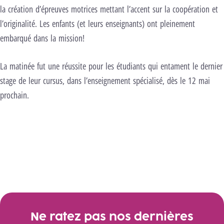
la création d’épreuves motrices mettant l’accent sur la coopération et
l’originalité. Les enfants (et leurs enseignants) ont pleinement
embarqué dans la mission!
La matinée fut une réussite pour les étudiants qui entament le dernier
stage de leur cursus, dans l’enseignement spécialisé, dès le 12 mai
prochain.
Carousel d’images
Image précédente
Image suivante
er à l’image 2
er à l’image 3
er à l’image 4
er à l’image 5
er à l’image 6
er à l’image 7
er à l’image 8
Ne ratez pas nos dernières