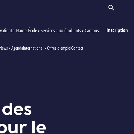
Ouvrir/Ferm
Inscription
vation
La Haute École
Services aux étudiants
Campus
News
Agenda
International
Offres d’emploi
Contact
 des
our le