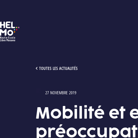
HELMo
MOBILITÉ ET ENVIRONNEMENT : DES PRÉOCCUPATIONS DURA
TOUTES LES ACTUALITÉS
27 NOVEMBRE 2019
Type : Articles
Mobilité et
préoccupati