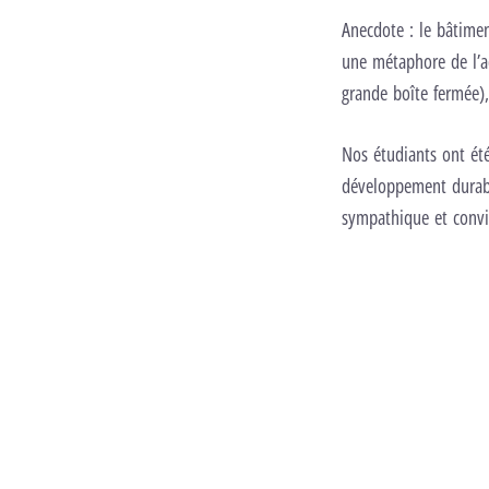
Anecdote : le bâtimen
une métaphore de l’a
grande boîte fermée),
Nos étudiants ont ét
développement durable
sympathique et conviv
Carousel d’images
Image précédente
Image suivante