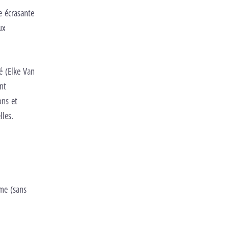
e écrasante
ux
é (Elke Van
nt
ons et
les.
me (sans