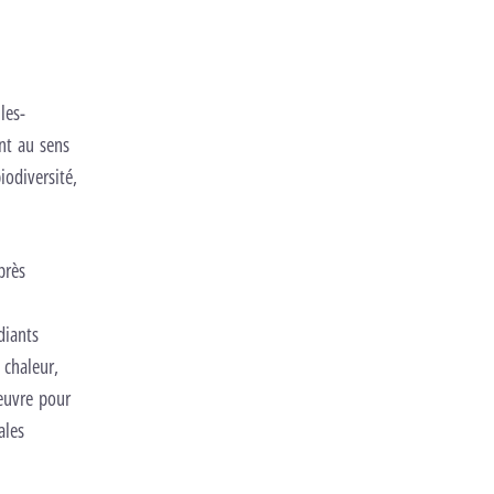
les-
ent au sens
iodiversité,
près
diants
 chaleur,
œuvre pour
ales