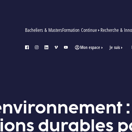
Bacheliers & Masters
Formation Continue
Recherche & Inno
Mon espace
Je suis
facebook
instagram
linkedin
vimeo
youtube
BLES POUR LE MASTER EN GESTION PUBLIQUE
 environnement :
ons durables p