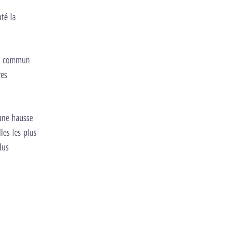
té la
en commun
res
 une hausse
es les plus
lus