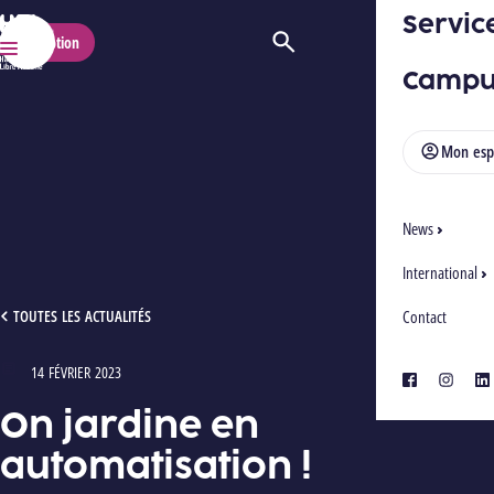
Servic
HELMo
Inscription
Ouvrir/Fermer la recherche
Menu
Campu
Mon esp
News
International
ON JARDINE EN AUTOMATISATION !
TOUTES LES ACTUALITÉS
Contact
14 FÉVRIER 2023
Type : Articles
facebook
instagra
lin
On jardine en
automatisation !