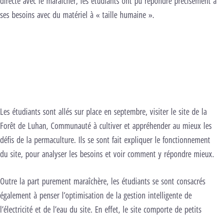
directe avec le maraicher, les étudiants ont pu répondre précisément à
ses besoins avec du matériel à « taille humaine ».
Carousel d’images
Image précédente
Image suivante
er à l’image 2
er à l’image 3
Les étudiants sont allés sur place en septembre, visiter le site de la
Forêt de Luhan, Communauté à cultiver et appréhender au mieux les
défis de la permaculture. Ils se sont fait expliquer le fonctionnement
du site, pour analyser les besoins et voir comment y répondre mieux.
Outre la part purement maraîchère, les étudiants se sont consacrés
également à penser l’optimisation de la gestion intelligente de
l’électricité et de l’eau du site. En effet, le site comporte de petits