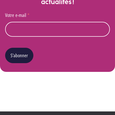
actualités !
Votre e-mail
*
S’abonner
Vous pouvez changer d’avis à tout moment en cliquant sur le lien « Se désinscrire » situé
dans le pied de page de tout e-mail que vous recevrez de notre part. Pour plus de détails
quant à l’utilisation, la protection et le stockage de ces données, veuillez consulter notre
Politique Vie privée
.