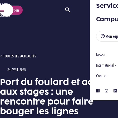
Servic
HELMo
Inscription
Ouvrir/Fermer la recherche
Menu
Campu
Mon esp
News
PORT DU FOULARD ET ACCÈS AUX STAGES : UNE RENCONTRE POUR FAIRE BOUGER 
TOUTES LES ACTUALITÉS
International
24 AVRIL 2025
Type : Articles
Contact
Port du foulard et accès
aux stages : une
facebook
instagra
lin
rencontre pour faire
bouger les lignes