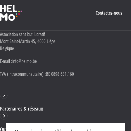
Haute École Libre Mosane
Contactez-nous
Adresse :
Association sans but lucratif
Mont Saint-Martin 45
,
4000
Liège
Belgique
E-mail :
info@helmo.be
TVA (intracommunautaire) :
BE 0898.631.160
Haute École HELMo
Partenaires & réseaux
Ouvrages & publications