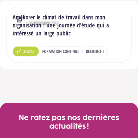
Améliorer le climat de travail dans mon
19 DÉCEMBRE 2025
Type : Photos
organisation : une journée d'étude qui a
intéressé un large public
SOCIAL
FORMATION CONTINUE
RECHERCHE
DÉPARTEMENT :
Ne ratez pas nos dernières
actualités !