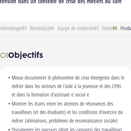
tension dans un contexte de crise des métiers du care
éthodologie
Résultat(s)
Equipe de recherche
Durée
Produ
Objectifs
Mieux documenter le phénomène de crise émergente dans le
métier dans les secteurs de l’aide à la jeunesse et des CPAS
et dans la formation d’assistant·e social·e
Montrer les écarts entre les attentes de résonances des
travailleurs (et des étudiants) et les conditions d’exercice du
métier (aliénations, problèmes de reconnaissance sociale)
Documenter les parcours (dont les cassures) des travailleurs