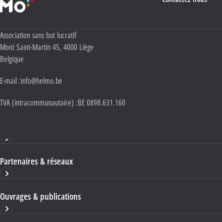
Adresse :
Association sans but lucratif
Mont Saint-Martin 45
,
4000
Liège
Belgique
E-mail :
info@helmo.be
TVA (intracommunautaire) :
BE 0898.631.160
Haute École HELMo
Partenaires & réseaux
Ouvrages & publications