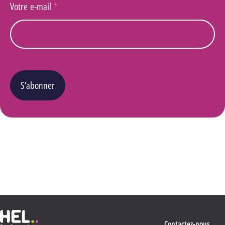
Votre e-mail
*
S’abonner
Vous pouvez changer d’avis à tout moment en cliquant sur le lien « Se désinscrire » situé
dans le pied de page de tout e-mail que vous recevrez de notre part. Pour plus de détails
quant à l’utilisation, la protection et le stockage de ces données, veuillez consulter notre
Politique Vie privée
.
Haute École Libre Mosane
Contactez-nous