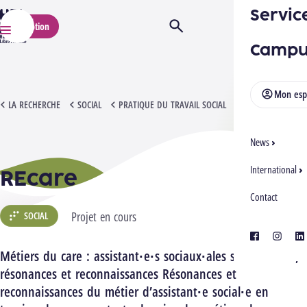
Servic
HELMo
Inscription
Ouvrir/Fermer la recherche
Menu
Campu
Mon esp
RECARE
LA RECHERCHE
SOCIAL
PRATIQUE DU TRAVAIL SOCIAL
News
International
REcare
Contact
Projet en cours
SOCIAL
facebook
instagra
lin
Métiers du care : assistant·e·s sociaux·ales sous tension,
résonances et reconnaissances Résonances et
reconnaissances du métier d’assistant·e social·e en