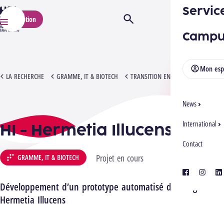
Servic
HELMo
Inscription
Ouvrir/Fermer la recherche
Menu
Campu
Mon esp
HI - HERMETIA ILLUCENS
LA RECHERCHE
GRAMME, IT & BIOTECH
TRANSITION ENVIRONNEMENTALE
News
International
HI - Hermetia Illucens
Contact
Projet en cours
GRAMME, IT & BIOTECH
facebook
instagra
lin
Développement d’un prototype automatisé d’élevage de
Hermetia Illucens