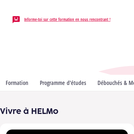
HELMo / Campus Guillemins
Informe-toi sur cette formation en nous rencontrant !
Département
Informatique & Technique
Domaines
Sciences informatiques
Formation
Programme d'études
Débouchés & Mé
Vivre à HELMo