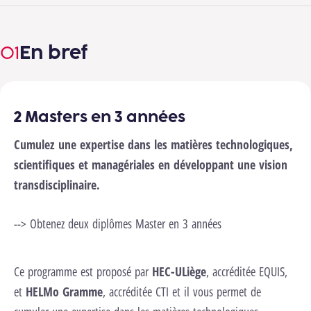
En bref
2 Masters en 3 années
nels pour lancer cette vidéo.
Changer les
ages
Cumulez une expertise dans les matières technologiques,
Lancer la vidéo
scientifiques et managériales en développant une vision
transdisciplinaire.
--> Obtenez deux diplômes Master en 3 années
Ce programme est proposé par
HEC-ULiège
, accréditée EQUIS,
et
HELMo Gramme
, accréditée CTI et il vous permet de