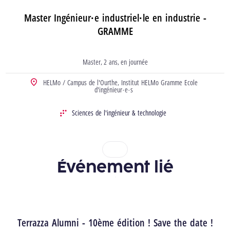
Master Ingénieur·e industriel·le en industrie -
GRAMME
Master
2 ans
en journée
Type d’études
durée
horaire
HELMo / Campus de l'Ourthe,
Institut HELMo Gramme Ecole
Localisation
d'ingénieur·e·s
Sciences de l'ingénieur & technologie
Domaine
1
2
Événement lié
Terrazza Alumni - 10ème édition ! Save the date !