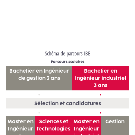
Remplir le formulaire
Schéma de parcours IBE
Parcours scolaires
Bachelier en Ingénieur
Bachelier en
de gestion
3 ans
Ingénieur industriel
3 ans
↓
↓
Sélection et candidatures
↓
↓
Master en
Sciences et
Master en
Gestion
Ingénieur
technologies
Ingénieur