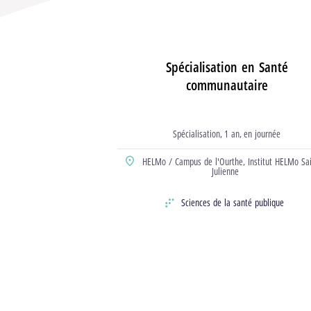
Spécialisation en Santé
communautaire
Spécialisation
1 an
en journée
Type d’études
durée
horaire
HELMo / Campus de l'Ourthe,
Institut HELMo Sa
Localisation
Julienne
Sciences de la santé publique
Domaine