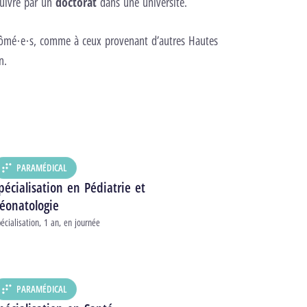
suivre par un
doctorat
dans une université.
lômé·e·s, comme à ceux provenant d’autres Hautes
n.
PARAMÉDICAL
DÉPARTEMENT :
pécialisation en Pédiatrie et
éonatologie
pe d’études
écialisation
1 an
en journée
urée
raire
PARAMÉDICAL
DÉPARTEMENT :