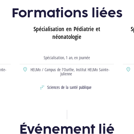
Formations liées
Spécialisation en Pédiatrie et
S
néonatologie
Spécialisation
1 an
en journée
Type d’études
durée
horaire
inte-
HELMo / Campus de l'Ourthe,
Institut HELMo Sainte-
Localisation
Localis
Julienne
Sciences de la santé publique
Domaine
Domai
Événement lié