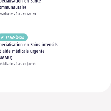
pécialisation en Santé
ommunautaire
pe d’études
écialisation
1 an
en journée
urée
raire
PARAMÉDICAL
DÉPARTEMENT :
pécialisation en Soins intensifs
t aide médicale urgente
SIAMU)
pe d’études
écialisation
1 an
en journée
urée
raire