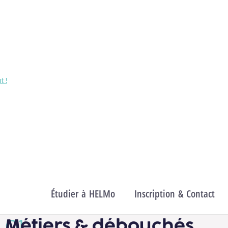
Paramédical
Domaines
Sciences de la santé publique
t !
serelles
Étudier à HELMo
Inscription & Contact
Métiers & débouchés