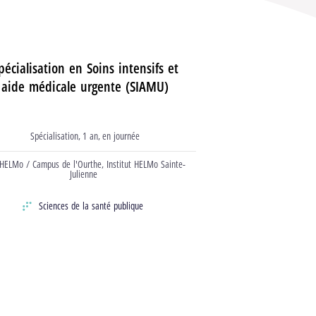
pécialisation en Soins intensifs et
aide médicale urgente (SIAMU)
Spécialisation
1 an
en journée
Type d’études
durée
horaire
HELMo / Campus de l'Ourthe,
Institut HELMo Sainte-
ation
Julienne
Sciences de la santé publique
ne