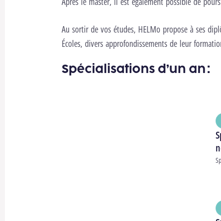
Après le master, il est également possible de pour
Au sortir de vos études, HELMo propose à ses dip
Écoles, divers approfondissements de leur formatio
Spécialisations d’un an :
S
n
Ty
Sp
D
Ho