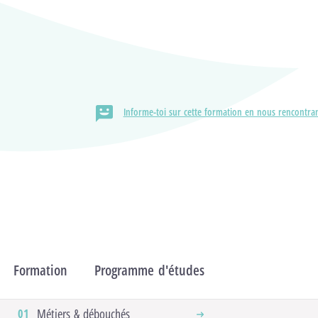
Localisation
HELMo / Campus de l'Ourthe,
Institut HELMo Sainte-Julienne
Informe-toi sur cette formation en nous rencontran
Formation
Programme d'études
Débouchés & Pas
Métiers & débouchés