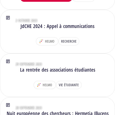
2 OCTOBRE 2023
Type : Articles
JdCHE 2024 : Appel à communications
HELMO
RECHERCHE
DÉPARTEMENT :
29 SEPTEMBRE 2023
Type : Articles
La rentrée des associations étudiantes
HELMO
VIE ÉTUDIANTE
DÉPARTEMENT :
28 SEPTEMBRE 2023
Type : Articles
Nuit européenne des chercheurs : Hermetia Illucens