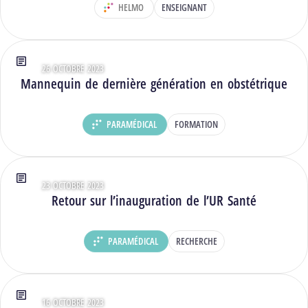
HELMO
ENSEIGNANT
DÉPARTEMENT :
26 OCTOBRE 2023
Type : Articles
Mannequin de dernière génération en obstétrique
PARAMÉDICAL
FORMATION
DÉPARTEMENT :
23 OCTOBRE 2023
Type : Articles
Retour sur l’inauguration de l’UR Santé
PARAMÉDICAL
RECHERCHE
DÉPARTEMENT :
16 OCTOBRE 2023
Type : Articles