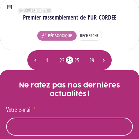
21 SEPTEMBRE 2023
Type : Articles
Premier rassemblement de l’UR CORDEE
PÉDAGOGIQUE
RECHERCHE
DÉPARTEMENT :
1
…
23
24
25
…
29
Page précédente
Page
Page
Page
- Page actuelle
Page
Page
Page suivante
Ne ratez pas nos dernières
actualités !
Votre e-mail
*