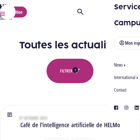
Servic
HELMo
Inscription
Ouvrir/Fermer la recherche
Menu
Campu
Toutes les actualités
Mon esp
News
1
FILTRER
International
Contact
Toutes les actualités
facebook
instagra
lin
27 OCTOBRE 2023
Type : Articles
Café de l'intelligence artificielle de HELMo