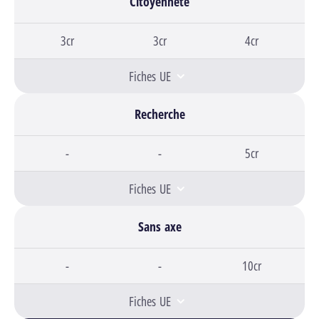
Citoyenneté
Bloc 1,
3cr
Bloc 2,
3cr
Bloc 3,
4cr
Fiches UE
Recherche
Bloc 1,
-
Bloc 2,
-
Bloc 3,
5cr
Fiches UE
Sans axe
Bloc 1,
-
Bloc 2,
-
Bloc 3,
10cr
Fiches UE