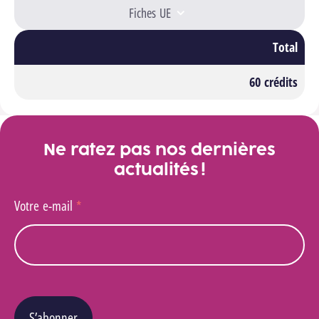
Fiches UE
Total
60 crédits
Ne ratez pas nos dernières
actualités !
Votre e-mail
*
S’abonner