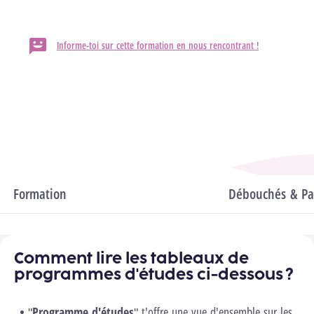
HELMo / Theux
Informe-toi sur cette formation en nous rencontrant !
Département
Pédagogique
Domaines
Sciences de l'éducation & enseignement
Formation
Programme d'études
Débouchés & Pas
Comment lire les tableaux de
programmes d'études ci-dessous ?
"
Programme d'études
" t'offre une vue d'ensemble sur les