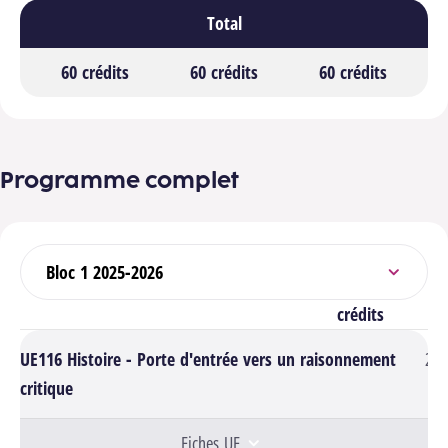
Total
Bloc 1
60 crédits
Bloc 2
60 crédits
Bloc 3
60 crédits
Programme complet
Sélectionner un bloc
crédits
UE116 Histoire - Porte d'entrée vers un raisonnement
2
critique
Fiches UE