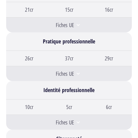
Bloc 1,
21cr
Bloc 2,
15cr
Bloc 3,
16cr
Fiches UE
Pratique professionnelle
Bloc 1,
26cr
Bloc 2,
37cr
Bloc 3,
29cr
Fiches UE
Identité professionnelle
Bloc 1,
10cr
Bloc 2,
5cr
Bloc 3,
6cr
Fiches UE